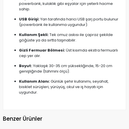
powerbank, kulaklık gibi eşyalar için yeterli hacme
sahip.
USB Girişi:
Yan tarafında harici USB şarj portu bulunur
(powerbank ile kullanıma uygundur).
Kullanım Şekli:
Tek omuz askısı ile çapraz şekilde
göğüste ya da sırtta taşınabilir.
Gizli Fermuar Bölmesi:
Üst kısımda ekstra fermuarlı
cep yer alır.
Boyut:
Yaklaşık 30-35 cm yüksekliğinde, 15-20 cm
genişliğinde (tahmini ölçü).
Kullanım Alanı:
Günlük şehir kullanımı, seyahat,
bisiklet sürüşleri, yürüyüş, okul ve iş hayatı için
uygundur.
Benzer Ürünler