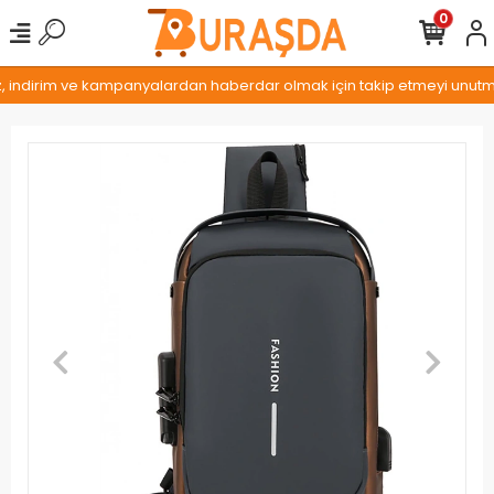
0
z, indirim ve kampanyalardan haberdar olmak için takip etmeyi unutmay