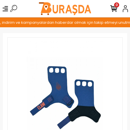
0
, indirim ve kampanyalardan haberdar olmak için takip etmeyi unutmay