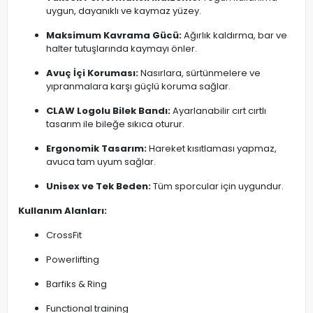
uygun, dayanıklı ve kaymaz yüzey.
Maksimum Kavrama Gücü:
Ağırlık kaldırma, bar ve
halter tutuşlarında kaymayı önler.
Avuç İçi Koruması:
Nasırlara, sürtünmelere ve
yıpranmalara karşı güçlü koruma sağlar.
CLAW Logolu Bilek Bandı:
Ayarlanabilir cırt cırtlı
tasarım ile bileğe sıkıca oturur.
Ergonomik Tasarım:
Hareket kısıtlaması yapmaz,
avuca tam uyum sağlar.
Unisex ve Tek Beden:
Tüm sporcular için uygundur.
Kullanım Alanları:
CrossFit
Powerlifting
Barfiks & Ring
Functional training