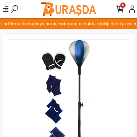
0
z, indirim ve kampanyalardan haberdar olmak için takip etmeyi unutmay