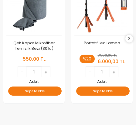
Çek Kopar Mikrofiber
Portatif Led Lamba
Temizlik Bezi (30'lu)
7.500,00 TL
550,00 TL
%20
6.000,00 TL
Adet
Adet
Sepete Ekle
Sepete Ekle