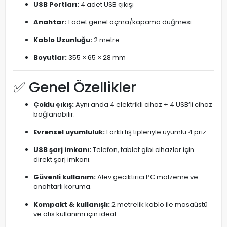
USB Portları:
4 adet USB çıkışı
Anahtar:
1 adet genel açma/kapama düğmesi
Kablo Uzunluğu:
2 metre
Boyutlar:
355 × 65 × 28 mm
✅ Genel Özellikler
Çoklu çıkış:
Aynı anda 4 elektrikli cihaz + 4 USB’li cihaz
bağlanabilir.
Evrensel uyumluluk:
Farklı fiş tipleriyle uyumlu 4 priz.
USB şarj imkanı:
Telefon, tablet gibi cihazlar için
direkt şarj imkanı.
Güvenli kullanım:
Alev geciktirici PC malzeme ve
anahtarlı koruma.
Kompakt & kullanışlı:
2 metrelik kablo ile masaüstü
ve ofis kullanımı için ideal.