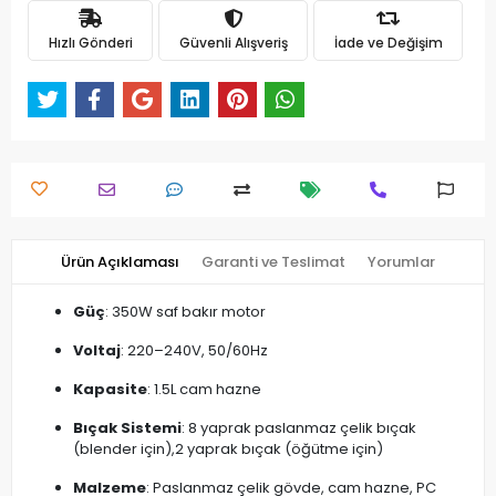
Hızlı Gönderi
Güvenli Alışveriş
İade ve Değişim
Ürün Açıklaması
Garanti ve Teslimat
Yorumlar
Güç
: 350W saf bakır motor
Voltaj
: 220–240V, 50/60Hz
Kapasite
: 1.5L cam hazne
Bıçak Sistemi
: 8 yaprak paslanmaz çelik bıçak
(blender için),2 yaprak bıçak (öğütme için)
Malzeme
: Paslanmaz çelik gövde, cam hazne, PC