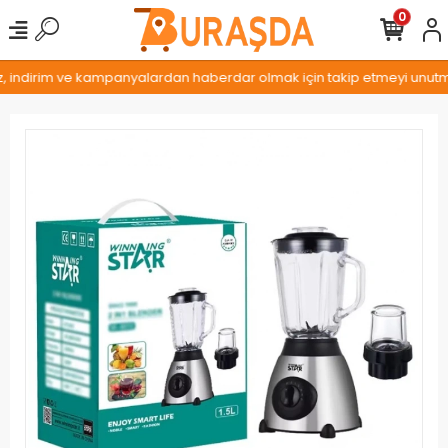
0
z, indirim ve kampanyalardan haberdar olmak için takip etmeyi unutmay