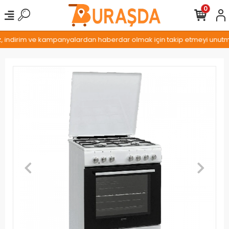
0
z, indirim ve kampanyalardan haberdar olmak için takip etmeyi unutmay