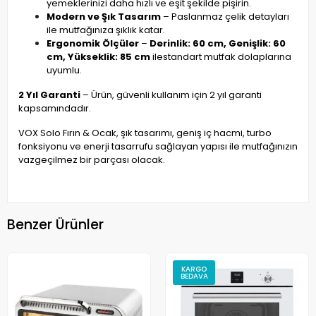
yemeklerinizi daha hızlı ve eşit şekilde pişirin.
Modern ve Şık Tasarım
– Paslanmaz çelik detayları
ile mutfağınıza şıklık katar.
Ergonomik Ölçüler
–
Derinlik: 60 cm, Genişlik: 60
cm, Yükseklik: 85 cm
ile
standart mutfak dolaplarına
uyumlu.
2 Yıl Garanti
– Ürün, güvenli kullanım için 2 yıl garanti
kapsamındadır.
VOX Solo Fırın & Ocak, şık tasarımı, geniş iç hacmi, turbo
fonksiyonu ve enerji tasarrufu sağlayan yapısı ile mutfağınızın
vazgeçilmez bir parçası olacak.
Benzer Ürünler
KARGO
BEDAVA