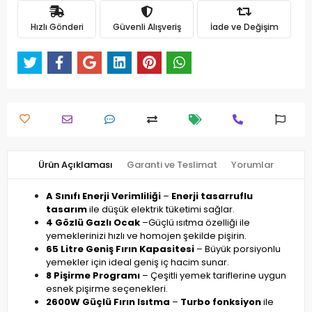
Hızlı Gönderi
Güvenli Alışveriş
İade ve Değişim
Ürün Açıklaması
Garanti ve Teslimat
Yorumlar
A Sınıfı Enerji Verimliliği
–
Enerji tasarruflu
tasarım
ile düşük elektrik tüketimi sağlar.
4 Gözlü Gazlı Ocak
–
Güçlü ısıtma özelliği ile
yemeklerinizi hızlı ve homojen şekilde pişirin.
65 Litre Geniş Fırın Kapasitesi
– Büyük porsiyonlu
yemekler için ideal geniş iç hacim sunar.
8 Pişirme Programı
– Çeşitli yemek tariflerine uygun
esnek pişirme seçenekleri.
2600W Güçlü Fırın Isıtma
–
Turbo fonksiyon
ile