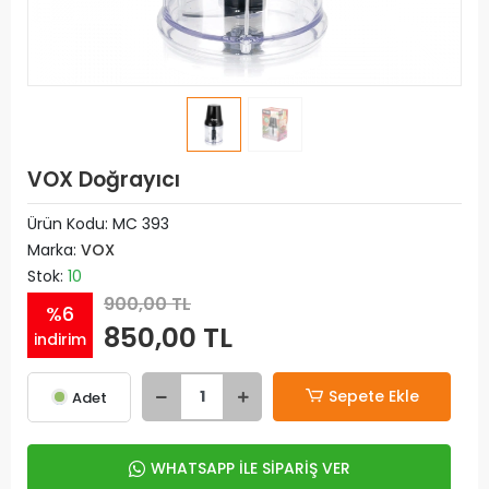
VOX Doğrayıcı
Ürün Kodu:
MC 393
Marka:
VOX
Stok:
10
900,00 TL
%6
850,00 TL
indirim
Sepete Ekle
Adet
WHATSAPP İLE SİPARİŞ VER