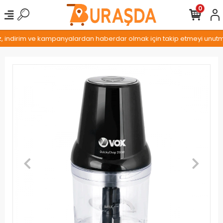
0
z, indirim ve kampanyalardan haberdar olmak için takip etmeyi unutmay