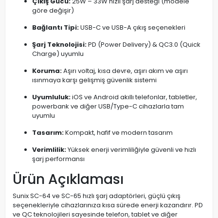
Çıkış Gücü:
25W – 33W hızlı şarj desteği (modele
göre değişir)
Bağlantı Tipi:
USB-C ve USB-A çıkış seçenekleri
Şarj Teknolojisi:
PD (Power Delivery) & QC3.0 (Quick
Charge) uyumlu
Koruma:
Aşırı voltaj, kısa devre, aşırı akım ve aşırı
ısınmaya karşı gelişmiş güvenlik sistemi
Uyumluluk:
iOS ve Android akıllı telefonlar, tabletler,
powerbank ve diğer USB/Type-C cihazlarla tam
uyumlu
Tasarım:
Kompakt, hafif ve modern tasarım
Verimlilik:
Yüksek enerji verimliliğiyle güvenli ve hızlı
şarj performansı
Ürün Açıklaması
Sunix SC-64 ve SC-65 hızlı şarj adaptörleri, güçlü çıkış
seçenekleriyle cihazlarınıza kısa sürede enerji kazandırır. PD
ve QC teknolojileri sayesinde telefon, tablet ve diğer