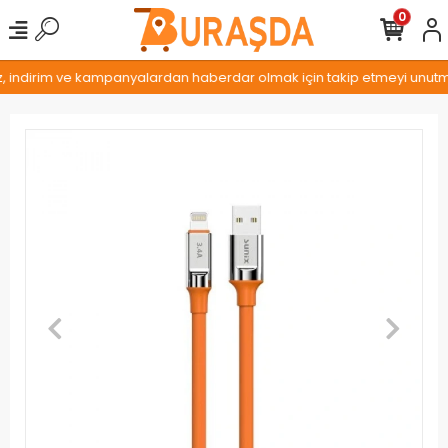
0
z, indirim ve kampanyalardan haberdar olmak için takip etmeyi unutmay