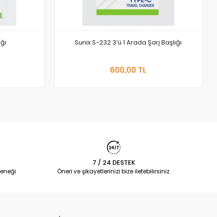
ığı
Sunix S-232 3’ü 1 Arada Şarj Başlığı
 Ekle
Sepete Ekle
600,00 TL
Adet
7 / 24 DESTEK
eneği
Öneri ve şikayetlerinizi bize iletebilirsiniz.