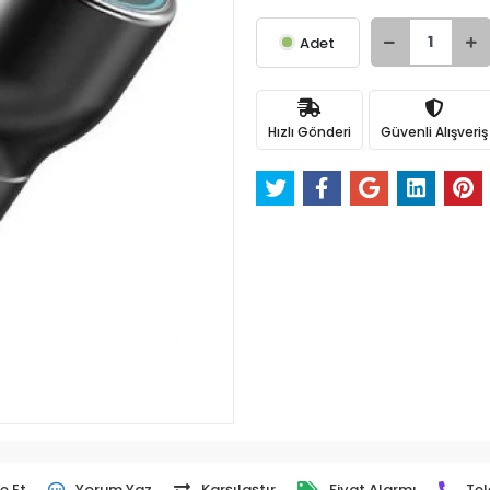
Adet
Hızlı Gönderi
Güvenli Alışveriş
e Et
Yorum Yaz
Karşılaştır
Fiyat Alarmı
Tel