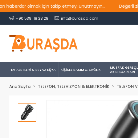
berdar olmak için takip etmeyi unutmayın...
Değerli ziyaret
+90 539 118 28 28
info@burasda.com
MUTFAK GEREÇL
EV ALETLERİ & BEYAZ EŞYA
KİŞİSEL BAKIM & SAĞLIK
AKSESUARLARI
Ana Sayfa
TELEFON, TELEVİZYON & ELEKTRONİK
TELEFON V