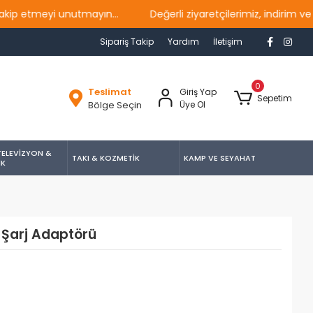
tmeyi unutmayın...
Değerli ziyaretçilerimiz, indirim ve ka
Sipariş Takip
Yardım
İletişim
0
Teslimat
Giriş Yap
Sepetim
Bölge Seçin
Üye Ol
TELEVİZYON &
TAKI & KOZMETİK
KAMP VE SEYAHAT
İK
ı Şarj Adaptörü