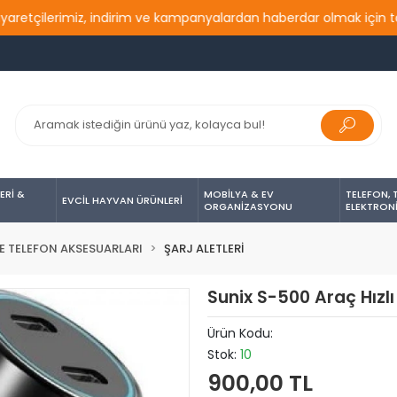
çilerimiz, indirim ve kampanyalardan haberdar olmak için takip e
ERİ &
MOBİLYA & EV
TELEFON, 
EVCİL HAYVAN ÜRÜNLERİ
ORGANİZASYONU
ELEKTRON
E TELEFON AKSESUARLARI
ŞARJ ALETLERİ
Sunix S-500 Araç Hızl
Ürün Kodu:
Stok:
10
900,00 TL