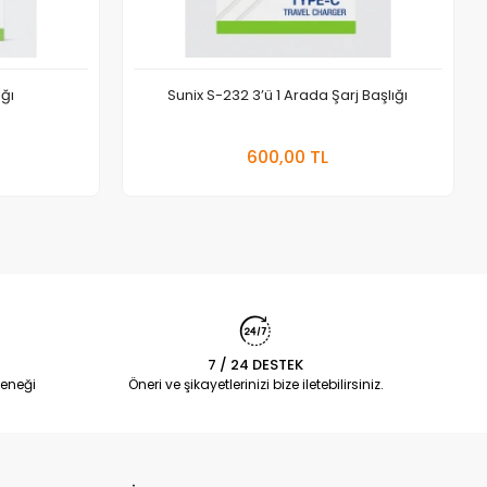
ığı
Sunix S-232 3’ü 1 Arada Şarj Başlığı
 Ekle
Sepete Ekle
600,00 TL
Adet
7 / 24 DESTEK
eneği
Öneri ve şikayetlerinizi bize iletebilirsiniz.