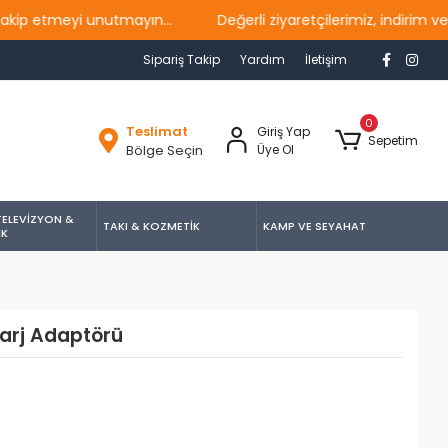
etmeyi unutmayın...
Değerli ziyaretçilerimiz, indirim ve ka
Sipariş Takip
Yardım
İletişim
0
Teslimat
Giriş Yap
Sepetim
Bölge Seçin
Üye Ol
TELEVİZYON &
TAKI & KOZMETİK
KAMP VE SEYAHAT
İK
Şarj Adaptörü