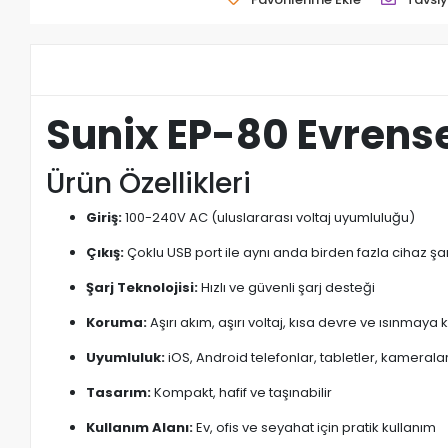
Sunix EP-80 Evrense
Ürün Özellikleri
Giriş:
100-240V AC (uluslararası voltaj uyumluluğu)
Çıkış:
Çoklu USB port ile aynı anda birden fazla cihaz şa
Şarj Teknolojisi:
Hızlı ve güvenli şarj desteği
Koruma:
Aşırı akım, aşırı voltaj, kısa devre ve ısınmaya 
Uyumluluk:
iOS, Android telefonlar, tabletler, kameral
Tasarım:
Kompakt, hafif ve taşınabilir
Kullanım Alanı:
Ev, ofis ve seyahat için pratik kullanım