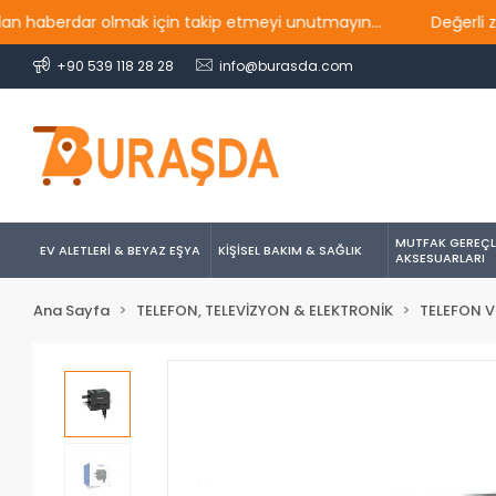
berdar olmak için takip etmeyi unutmayın...
Değerli ziyare
+90 539 118 28 28
info@burasda.com
MUTFAK GEREÇL
EV ALETLERİ & BEYAZ EŞYA
KİŞİSEL BAKIM & SAĞLIK
AKSESUARLARI
Ana Sayfa
TELEFON, TELEVİZYON & ELEKTRONİK
TELEFON V