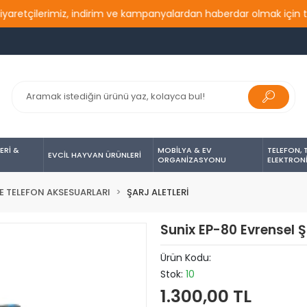
tçilerimiz, indirim ve kampanyalardan haberdar olmak için takip 
ERİ &
MOBİLYA & EV
TELEFON, 
EVCİL HAYVAN ÜRÜNLERİ
ORGANİZASYONU
ELEKTRON
E TELEFON AKSESUARLARI
ŞARJ ALETLERİ
Sunix EP-80 Evrensel 
Ürün Kodu:
Stok:
10
1.300,00 TL