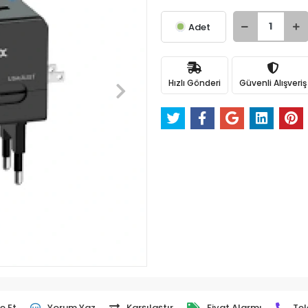
Adet
Hızlı Gönderi
Güvenli Alışveriş
e Et
Yorum Yaz
Karşılaştır
Fiyat Alarmı
Tel