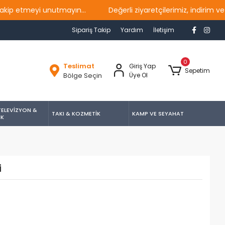
 etmeyi unutmayın...
Değerli ziyaretçilerimiz, indirim ve k
Sipariş Takip
Yardım
İletişim
0
Teslimat
Giriş Yap
Sepetim
Bölge Seçin
Üye Ol
TELEVİZYON &
TAKI & KOZMETİK
KAMP VE SEYAHAT
İK
i