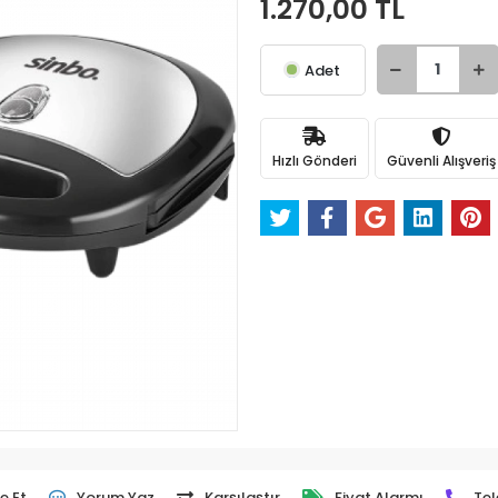
1.270,00 TL
Adet
Hızlı Gönderi
Güvenli Alışveriş
e Et
Yorum Yaz
Karşılaştır
Fiyat Alarmı
Tel