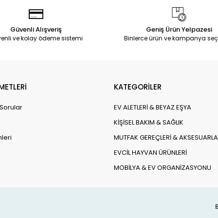
Güvenli Alışveriş
Geniş Ürün Yelpazesi
enli ve kolay ödeme sistemi
Binlerce ürün ve kampanya seç
METLERİ
KATEGORİLER
 Sorular
EV ALETLERİ & BEYAZ EŞYA
KİŞİSEL BAKIM & SAĞLIK
leri
MUTFAK GEREÇLERİ & AKSESUARLA
EVCİL HAYVAN ÜRÜNLERİ
MOBİLYA & EV ORGANİZASYONU
B