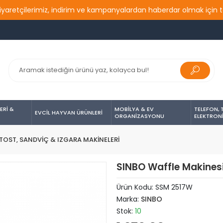
etçilerimiz, indirim ve kampanyalardan haberdar olmak için takip
ERİ &
MOBİLYA & EV
TELEFON, 
EVCİL HAYVAN ÜRÜNLERİ
ORGANİZASYONU
ELEKTRON
TOST, SANDVİÇ & IZGARA MAKİNELERİ
SINBO Waffle Makines
Ürün Kodu:
SSM 2517W
Marka:
SINBO
Stok:
10