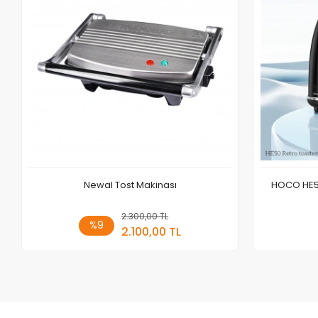
Newal Tost Makinası
HOCO HE50
2.300,00 TL
Sepete Ekle
%9
2.100,00 TL
Adet