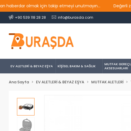
haberdar olmak için takip etmeyi unutmayın...
Değerli ziyar
+90 539 118 28 28
info@burasda.com
MUTFAK GEREÇL
EV ALETLERİ & BEYAZ EŞYA
KİŞİSEL BAKIM & SAĞLIK
AKSESUARLARI
Ana Sayfa
EV ALETLERİ & BEYAZ EŞYA
MUTFAK ALETLERİ