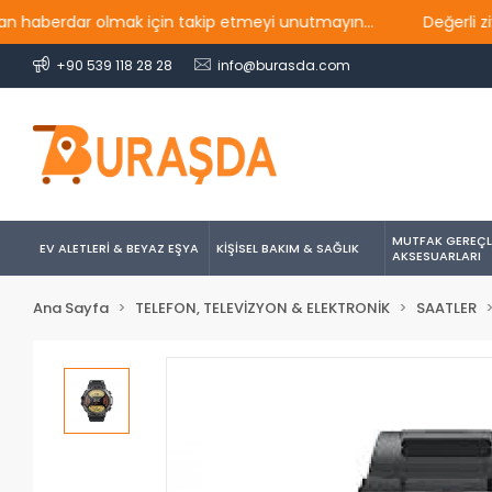
erdar olmak için takip etmeyi unutmayın...
Değerli ziyaretç
+90 539 118 28 28
info@burasda.com
MUTFAK GEREÇL
EV ALETLERİ & BEYAZ EŞYA
KİŞİSEL BAKIM & SAĞLIK
AKSESUARLARI
Ana Sayfa
TELEFON, TELEVİZYON & ELEKTRONİK
SAATLER