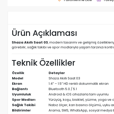
Ürün Açıklaması
Shaza Akıllı Saat 03
, modern tasarımı ve gelişmiş özellikleri
görebilir, sağlık takibi ve spor modlarıyla yaşam tarzınızı kontro
Teknik Özellikler
Özellik
Detaylar
Model
Shaza Akıllı Saat 03
Ekran
1.4” – 1.5” HD renkli dokunmatik ekran
Bağlantı
Bluetooth 5.0 / 5.1
Uyumluluk
Android & iOS cihazlarla tam uyumlu
Spor Modları
Yürüyüş, koşu, bisiklet, yüzme, yoga ve 
Sağlık Takibi
Nabız ölçer, kan basıncı ölçümü, uyku an
Bildirimler
Arama, SMS, WhatsApp, sosyal medya bi