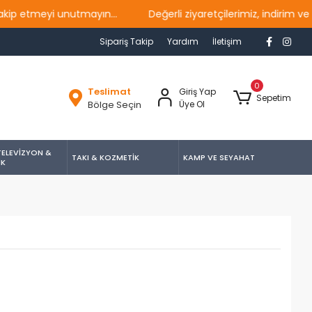
meyi unutmayın...
Değerli ziyaretçilerimiz, indirim ve kam
Sipariş Takip
Yardım
İletişim
0
Teslimat
Giriş Yap
Sepetim
Bölge Seçin
Üye Ol
TELEVİZYON &
TAKI & KOZMETİK
KAMP VE SEYAHAT
İK