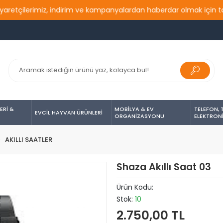
ilerimiz, indirim ve kampanyalardan haberdar olmak için takip et
ERİ &
MOBİLYA & EV
TELEFON, 
EVCİL HAYVAN ÜRÜNLERİ
ORGANİZASYONU
ELEKTRON
AKILLI SAATLER
Shaza Akıllı Saat 03
Ürün Kodu:
Stok:
10
2.750,00 TL