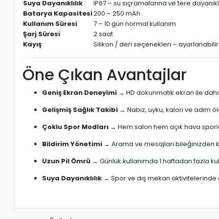
Suya Dayanıklılık
IP67 – su sıçramalarına ve tere dayanıkl
Batarya Kapasitesi
200 – 250 mAh
Kullanım Süresi
7 – 10 gün normal kullanım
Şarj Süresi
2 saat
Kayış
Silikon / deri seçenekleri – ayarlanabilir
Öne Çıkan Avantajlar
Geniş Ekran Deneyimi
→ HD dokunmatik ekran ile daha
Gelişmiş Sağlık Takibi
→ Nabız, uyku, kalori ve adım öl
Çoklu Spor Modları
→ Hem salon hem açık hava sporl
Bildirim Yönetimi
→ Arama ve mesajları bileğinizden k
Uzun Pil Ömrü
→ Günlük kullanımda 1 haftadan fazla kul
Suya Dayanıklılık
→ Spor ve dış mekan aktivitelerinde 