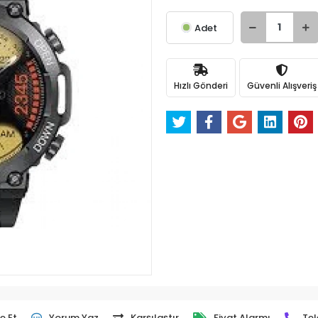
Adet
Hızlı Gönderi
Güvenli Alışveriş
e Et
Yorum Yaz
Karşılaştır
Fiyat Alarmı
Tel