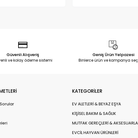
Adet
Adet
Güvenli Alışveriş
Geniş Ürün Yelpazesi
enli ve kolay ödeme sistemi
Binlerce ürün ve kampanya seç
METLERİ
KATEGORİLER
 Sorular
EV ALETLERİ & BEYAZ EŞYA
KİŞİSEL BAKIM & SAĞLIK
leri
MUTFAK GEREÇLERİ & AKSESUARLA
EVCİL HAYVAN ÜRÜNLERİ