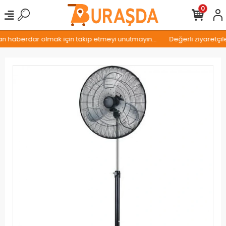
0
n haberdar olmak için takip etmeyi unutmayın...
Değerli ziyaretçil