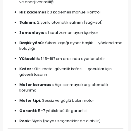
ve enerji verimliliği
Hız kademesi:
3 kademeli manuel kontrol
Salınım:
2 yönlü otomatik salınım (sağ–sol)
Zamanlayıcı:
1 saat zaman ayarı içeriyor
Başlık yönü:
Yukarı-aşağı oynar başlık — yönlendirme
kolaylığı
Yükseklik:
145–167 cm arasında ayarlanabilir
Kafes:
Kilitli metal güvenlik kafesi — çocuklar için
güvenli tasarım
Motor koruması:
Aşırı ısınmaya karşı otomatik
korunma
Motor tipi:
Sessiz ve güçlü bakır motor
Garanti:
5–7 yıl distribütör garantisi
Renk:
Siyah (beyaz seçenekler de olabilir)