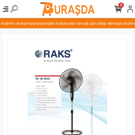
0
, indirim ve kampanyalardan haberdar olmak için takip etmeyi unutmayı