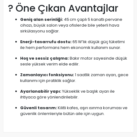
? Öne Çıkan Avantajlar
Geniş alan serinliği:
45 cm çaplı 5 kanatlı pervane
cihazı, büyük salon veya ofislerde bile yeterli hava
sirkülasyonu sağlar.
Enerji-tasarrufu dostu:
65 W’lık düşük güç tüketimi
ile hem performans hem ekonomik kullanım sunar.
Hoş ve sessiz çalışma:
Bakır motor sayesinde düşük
sesle yüksek verim elde edilir.
Zamanlayıcı fonksiyonu:
1 saatlik zaman ayarı, gece
kullanımı için pratiklik sağlar.
Ayarlanabilir yapı:
Yükseklik ve başlık ayarı ile
ihtiyaca göre yönlendirilebilir.
Güvenli tasarım:
Kilitli kafes, aşırı ısınma koruması ve
güvenlik önlemleriyle bütün aile için uygun.