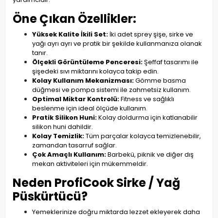
Öne Çıkan Özellikler:
Yüksek Kalite İkili Set:
İki adet sprey şişe, sirke ve
yağı ayrı ayrı ve pratik bir şekilde kullanmanıza olanak
tanır.
Ölçekli Görüntüleme Penceresi:
Şeffaf tasarımı ile
şişedeki sıvı miktarını kolayca takip edin.
Kolay Kullanım Mekanizması:
Gömme basma
düğmesi ve pompa sistemi ile zahmetsiz kullanım.
Optimal Miktar Kontrolü:
Fitness ve sağlıklı
beslenme için ideal ölçüde kullanım.
Pratik Silikon Huni:
Kolay doldurma için katlanabilir
silikon huni dahildir.
Kolay Temizlik:
Tüm parçalar kolayca temizlenebilir,
zamandan tasarruf sağlar.
Çok Amaçlı Kullanım:
Barbekü, piknik ve diğer dış
mekan aktiviteleri için mükemmeldir.
Neden ProfiCook Sirke / Yağ
Püskürtücü?
Yemeklerinize doğru miktarda lezzet ekleyerek daha