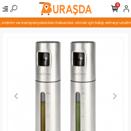
0
z, indirim ve kampanyalardan haberdar olmak için takip etmeyi unutmay