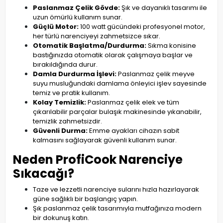
Paslanmaz Çelik Gövde:
Şık ve dayanıklı tasarımı ile
uzun ömürlü kullanım sunar.
Güçlü Motor:
100 watt gücündeki profesyonel motor,
her türlü narenciyeyi zahmetsizce sıkar.
Otomatik Başlatma/Durdurma:
Sıkma konisine
bastığınızda otomatik olarak çalışmaya başlar ve
bırakıldığında durur.
Damla Durdurma İşlevi:
Paslanmaz çelik meyve
suyu musluğundaki damlama önleyici işlev sayesinde
temiz ve pratik kullanım.
Kolay Temizlik:
Paslanmaz çelik elek ve tüm
çıkarılabilir parçalar bulaşık makinesinde yıkanabilir,
temizlik zahmetsizdir.
Güvenli Durma:
Emme ayakları cihazın sabit
kalmasını sağlayarak güvenli kullanım sunar.
Neden ProfiCook Narenciye
Sıkacağı?
Taze ve lezzetli narenciye sularını hızla hazırlayarak
güne sağlıklı bir başlangıç yapın.
Şık paslanmaz çelik tasarımıyla mutfağınıza modern
bir dokunuş katın.