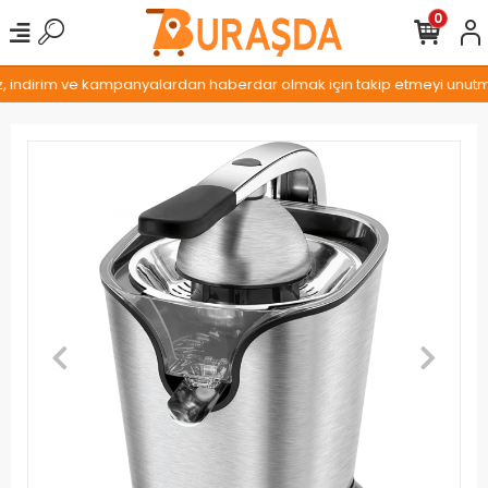
0
z, indirim ve kampanyalardan haberdar olmak için takip etmeyi unutmay