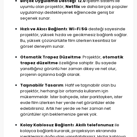
Birçok Uygulama Desteği
:
12.0
işletim sistemi ile
uyumlu olan projektör,
Netflix
ve daha birçok popüler
uygulamayı destekleyerek eğlencede geniş bir
seçenek sunar.
Hızlı ve Akıcı Bağlantı
:
Wi-Fi 5G
desteği sayesinde
projektör, yüksek hızda ve gecikmesiz bağlantı sağlar.
Bu, yüksek çözünürlükte film izlerken kesintisiz bir
görsel deneyim sunar.
Otomatik Trapez Düzeltme
: Projektör,
otomatik
trapez düzeltme
özelliğine sahiptir. Bu sayede
yansıttığınız görüntü her zaman dikey ve net olur,
projenin açılarına bağlı olarak.
Taşınabilir Tasarım
: Hafif ve taşınabilir olan bu
projektör, herhangi bir ortamda kullanım için
mükemmeldir. İster bahçede, ister parktayken, ister
evde film izlerken her yerde net görüntüler elde
edebilirsiniz. Artık her yerde ve her zaman net
görüntüler için beklemenize gerek yok.
Kolay Kablosuz Bağlantı
:
Akıllı telefonunuz
ile
kolayca bağlantı kurarak, projeksiyon ekranında
içeriklerinizi doğrudan yansıtabilirsiniz. Hiçbir kabloya