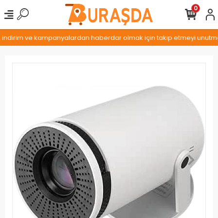
0
, indirim ve kampanyalardan haberdar olmak için takip etmeyi unutmayı