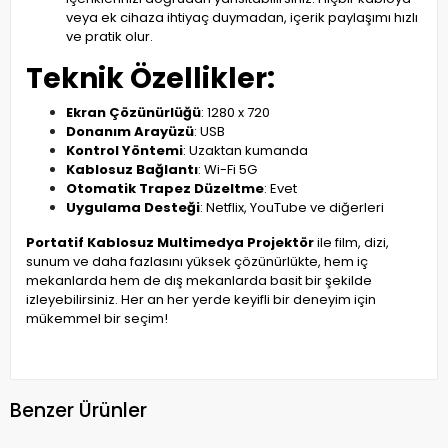
veya ek cihaza ihtiyaç duymadan, içerik paylaşımı hızlı
ve pratik olur.
Teknik Özellikler:
Ekran Çözünürlüğü
: 1280 x 720
Donanım Arayüzü
: USB
Kontrol Yöntemi
: Uzaktan kumanda
Kablosuz Bağlantı
: Wi-Fi 5G
Otomatik Trapez Düzeltme
: Evet
Uygulama Desteği
: Netflix, YouTube ve diğerleri
Portatif Kablosuz Multimedya Projektör
ile film, dizi,
sunum ve daha fazlasını yüksek çözünürlükte, hem iç
mekanlarda hem de dış mekanlarda basit bir şekilde
izleyebilirsiniz. Her an her yerde keyifli bir deneyim için
mükemmel bir seçim!
Benzer Ürünler