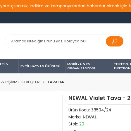
çilerimiz, indirim ve kampanyalardan haberdar olmak için takip e
ERİ &
MOBİLYA & EV
TELEFON, 
EVCİL HAYVAN ÜRÜNLERİ
ORGANİZASYONU
ELEKTRON
& PİŞİRME GEREÇLERİ
TAVALAR
NEWAL Violet Tava - 
Ürün Kodu:
Z8504/24
Marka:
NEWAL
Stok:
20