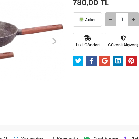
780,00 TL
Adet
Hızlı Gönderi
Güvenli Alışveriş
e Et
Yorum Yaz
Karşılaştır
Fiyat Alarmı
Tel