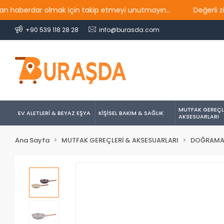
berdar olmak için takip etmeyi unutmayın...
Değerli ziyaret
+90 539 118 28 28
info@burasda.com
MUTFAK GEREÇL
EV ALETLERİ & BEYAZ EŞYA
KİŞİSEL BAKIM & SAĞLIK
AKSESUARLARI
Ana Sayfa
MUTFAK GEREÇLERİ & AKSESUARLARI
DOĞRAMA 