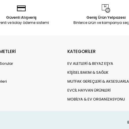
Güvenli Alışveriş
Geniş Ürün Yelpazesi
enli ve kolay ödeme sistemi
Binlerce ürün ve kampanya seç
METLERİ
KATEGORİLER
 Sorular
EV ALETLERİ & BEYAZ EŞYA
KİŞİSEL BAKIM & SAĞLIK
leri
MUTFAK GEREÇLERİ & AKSESUARLA
EVCİL HAYVAN ÜRÜNLERİ
MOBİLYA & EV ORGANİZASYONU
B