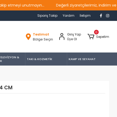
tmeyi unutmayın...
Değerli ziyaretçilerimiz, indirim ve ka
Sipariş Takip
Yardım
İletişim
0
Teslimat
Giriş Yap
Sepetim
Bölge Seçin
Üye Ol
TELEVİZYON &
TAKI & KOZMETİK
KAMP VE SEYAHAT
İK
24 CM