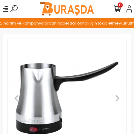
0
z, indirim ve kampanyalardan haberdar olmak için takip etmeyi unutmay