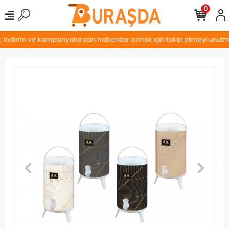
0
z, indirim ve kampanyalardan haberdar olmak için takip etmeyi unutmay