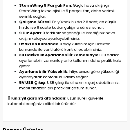
StormWing 5 Parçalı Fan
: Güçlü hava akışı için
StormWing teknolojisi ile 5 parçalı fan, daha verimli
serinlik sağlar.
Çalışma Süresi
: En yüksek hızda 2.8 saat, en düşük
hızda ise 9 saate kadar çalışma süresi sunar.
9 Hız Ayarı
: 9 farklı hız seçeneği ile istediğiniz hava
akışını kolayca ayarlayabilirsiniz.
Uzaktan Kumanda
: Kolay kullanım için uzaktan
kumanda ile vantilatörü kontrol edebilirsiniz.
30 Dakikalık Ayarlanabilir Zamanlayıcı
: 30 dakika
ayarlanabilir zamanlayıcı ile kullanımı daha pratik hale
getirir.
Ayarlanabilir Yükseklik
: İhtiyacınıza göre yüksekliği
ayarlayarak konforlu kullanım sağlar.
5V USB Çıkışı
: USB çıkışı ile cihazınızı şarj edebilirsiniz,
mobil cihazlar için pratik bir çözüm sunar.
Ürün 2 yıl garanti altındadır
, uzun süreli güvenle
kullanabileceğiniz kaliteli bir üründür.