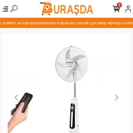
0
z, indirim ve kampanyalardan haberdar olmak için takip etmeyi unutmay