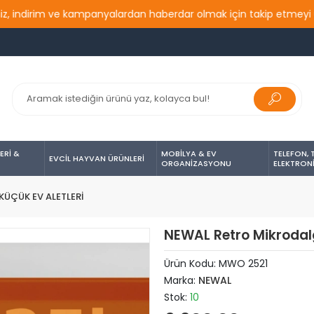
indirim ve kampanyalardan haberdar olmak için takip etmeyi unutm
ERİ &
MOBİLYA & EV
TELEFON, 
EVCİL HAYVAN ÜRÜNLERİ
ORGANİZASYONU
ELEKTRON
KÜÇÜK EV ALETLERİ
NEWAL Retro Mikrodalg
Ürün Kodu:
MWO 2521
Marka:
NEWAL
Stok:
10