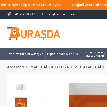
k için takip etmeyi unutmayın...
Değerli ziyaretçilerimiz, 
+90 539 118 28 28
info@burasda.com
MUTFAK GEREÇL
EV ALETLERİ & BEYAZ EŞYA
KİŞİSEL BAKIM & SAĞLIK
AKSESUARLARI
Ana Sayfa
EV ALETLERİ & BEYAZ EŞYA
MUTFAK ALETLERİ