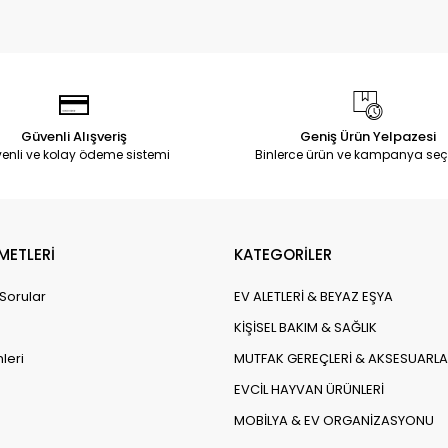
Güvenli Alışveriş
Geniş Ürün Yelpazesi
enli ve kolay ödeme sistemi
Binlerce ürün ve kampanya seç
METLERİ
KATEGORİLER
 Sorular
EV ALETLERİ & BEYAZ EŞYA
KİŞİSEL BAKIM & SAĞLIK
leri
MUTFAK GEREÇLERİ & AKSESUARLA
EVCİL HAYVAN ÜRÜNLERİ
MOBİLYA & EV ORGANİZASYONU