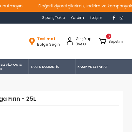
ayın...
Değerli ziyaretçilerimiz, indirim ve kampanyalardan
Sipariş Takip
Yardım
İletişim
0
Teslimat
Giriş Yap
Sepetim
Bölge Seçin
Üye Ol
TELEVİZYON &
TAKI & KOZMETİK
KAMP VE SEYAHAT
İK
a Fırın - 25L