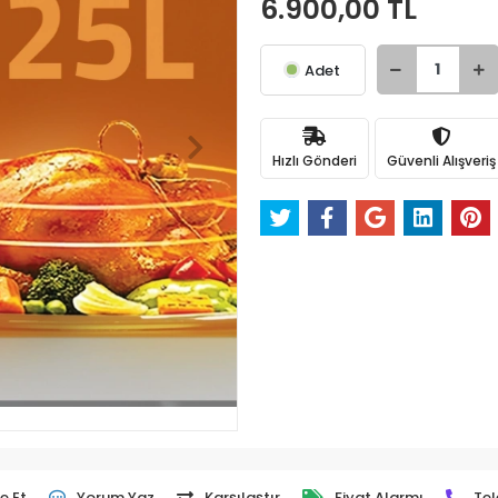
6.900,00 TL
Adet
Hızlı Gönderi
Güvenli Alışveriş
e Et
Yorum Yaz
Karşılaştır
Fiyat Alarmı
Tel