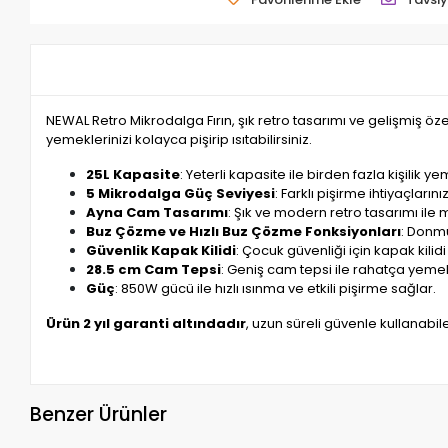
NEWAL Retro Mikrodalga Fırın, şık retro tasarımı ve gelişmiş öz
yemeklerinizi kolayca pişirip ısıtabilirsiniz.
25L Kapasite
: Yeterli kapasite ile birden fazla kişilik ye
5 Mikrodalga Güç Seviyesi
: Farklı pişirme ihtiyaçları
Ayna Cam Tasarımı
: Şık ve modern retro tasarımı ile 
Buz Çözme ve Hızlı Buz Çözme Fonksiyonları
: Donmu
Güvenlik Kapak Kilidi
: Çocuk güvenliği için kapak kilidi
28.5 cm Cam Tepsi
: Geniş cam tepsi ile rahatça yemekle
Güç
: 850W gücü ile hızlı ısınma ve etkili pişirme sağlar.
Ürün 2 yıl garanti altındadır
, uzun süreli güvenle kullanabile
Benzer Ürünler