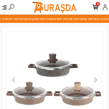
0
z, indirim ve kampanyalardan haberdar olmak için takip etmeyi unutmay