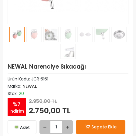
NEWAL Narenciye Sıkacağı
Ürün Kodu:
JCR 6161
Marka:
NEWAL
Stok:
20
2.950,00 TL
%7
2.750,00 TL
indirim
Sepete Ekle
Adet