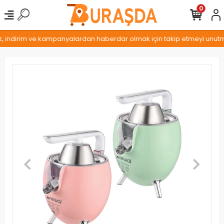
0
z, indirim ve kampanyalardan haberdar olmak için takip etmeyi unutmay