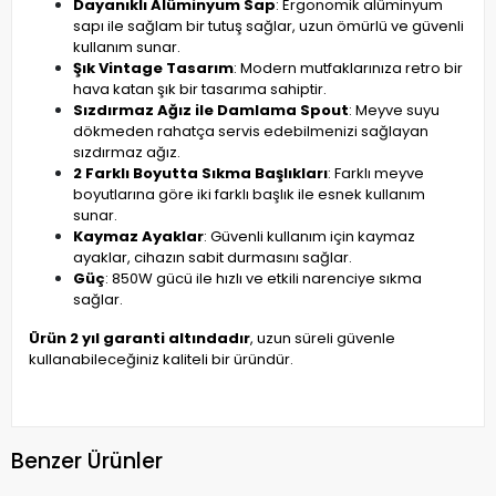
Dayanıklı Alüminyum Sap
: Ergonomik alüminyum
sapı ile sağlam bir tutuş sağlar, uzun ömürlü ve güvenli
kullanım sunar.
Şık Vintage Tasarım
: Modern mutfaklarınıza retro bir
hava katan şık bir tasarıma sahiptir.
Sızdırmaz Ağız ile Damlama Spout
: Meyve suyu
dökmeden rahatça servis edebilmenizi sağlayan
sızdırmaz ağız.
2 Farklı Boyutta Sıkma Başlıkları
: Farklı meyve
boyutlarına göre iki farklı başlık ile esnek kullanım
sunar.
Kaymaz Ayaklar
: Güvenli kullanım için kaymaz
ayaklar, cihazın sabit durmasını sağlar.
Güç
: 850W gücü ile hızlı ve etkili narenciye sıkma
sağlar.
Ürün 2 yıl garanti altındadır
, uzun süreli güvenle
kullanabileceğiniz kaliteli bir üründür.
Benzer Ürünler