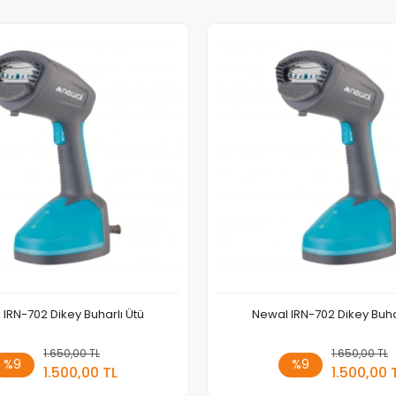
IRN-702 Dikey Buharlı Ütü
Newal IRN-702 Dikey Buha
1.650,00 TL
Sepete Ekle
1.650,00 TL
Sepete
%9
%9
1.500,00 TL
1.500,00 
Adet
Adet