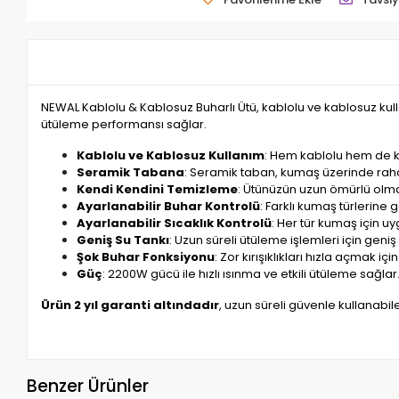
NEWAL Kablolu & Kablosuz Buharlı Ütü, kablolu ve kablosuz kul
ütüleme performansı sağlar.
Kablolu ve Kablosuz Kullanım
: Hem kablolu hem de kab
Seramik Tabana
: Seramik taban, kumaş üzerinde ra
Kendi Kendini Temizleme
: Ütünüzün uzun ömürlü olma
Ayarlanabilir Buhar Kontrolü
: Farklı kumaş türlerine
Ayarlanabilir Sıcaklık Kontrolü
: Her tür kumaş için uy
Geniş Su Tankı
: Uzun süreli ütüleme işlemleri için geniş
Şok Buhar Fonksiyonu
: Zor kırışıklıkları hızla açmak 
Güç
: 2200W gücü ile hızlı ısınma ve etkili ütüleme sağlar
Ürün 2 yıl garanti altındadır
, uzun süreli güvenle kullanabile
Benzer Ürünler