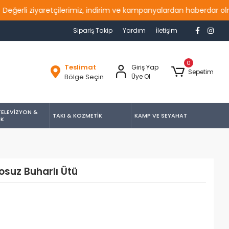
li ziyaretçilerimiz, indirim ve kampanyalardan haberdar olmak iç
Sipariş Takip
Yardım
İletişim
0
Teslimat
Giriş Yap
Sepetim
Bölge Seçin
Üye Ol
TELEVİZYON &
TAKI & KOZMETİK
KAMP VE SEYAHAT
İK
suz Buharlı Ütü