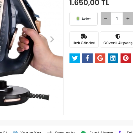
1.650,00 TL
Adet
Hızlı Gönderi
Güvenli Alışveriş
e Et
Yorum Yaz
Karşılaştır
Fiyat Alarmı
Tel