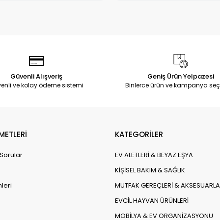
Güvenli Alışveriş
Geniş Ürün Yelpazesi
enli ve kolay ödeme sistemi
Binlerce ürün ve kampanya seç
METLERİ
KATEGORİLER
 Sorular
EV ALETLERİ & BEYAZ EŞYA
KİŞİSEL BAKIM & SAĞLIK
leri
MUTFAK GEREÇLERİ & AKSESUARLA
EVCİL HAYVAN ÜRÜNLERİ
MOBİLYA & EV ORGANİZASYONU