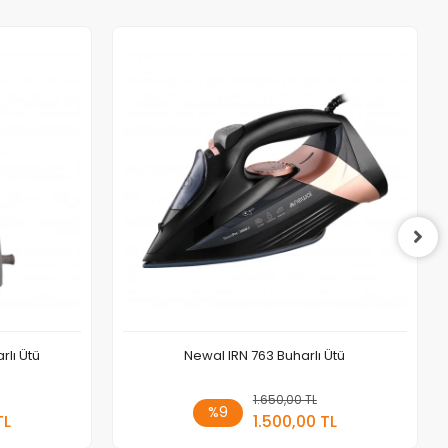
rlı Ütü
Newal IRN 763 Buharlı Ütü
 Ekle
1.650,00 TL
Sepete Ekle
%9
TL
1.500,00 TL
Adet