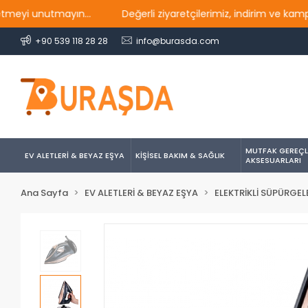
 unutmayın...
Değerli ziyaretçilerimiz, indirim ve kampanya
+90 539 118 28 28
info@burasda.com
MUTFAK GEREÇL
EV ALETLERİ & BEYAZ EŞYA
KİŞİSEL BAKIM & SAĞLIK
AKSESUARLARI
Ana Sayfa
EV ALETLERİ & BEYAZ EŞYA
ELEKTRİKLİ SÜPÜRGEL