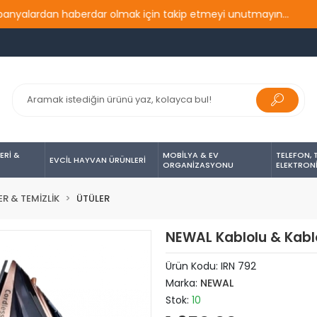
lardan haberdar olmak için takip etmeyi unutmayın...
Değer
ERİ &
MOBİLYA & EV
TELEFON, 
EVCİL HAYVAN ÜRÜNLERİ
ORGANİZASYONU
ELEKTRON
ER & TEMİZLİK
ÜTÜLER
NEWAL Kablolu & Kablo
Ürün Kodu:
IRN 792
Marka:
NEWAL
Stok:
10