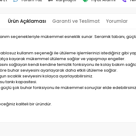
Ürün Açıklaması
Garanti ve Teslimat
Yorumlar
lanım seçenekleriyle mükemmel esneklik sunar. Seramik tabanı, güçlü 2
losuz kullanım seçeneği ile ütüleme işlemlerinizi istediğiniz gibi yapa
hatça kayarak mükemmel ütüleme sağlar ve yapışmayı engeller.
sını sağlayan kendi kendine temizlik fonksiyonu ile kolay bakım sağla
 göre buhar seviyesini ayarlayarak daha etkili ütüleme sağlar.
gun sıcaklık seviyesini kolayca ayarlayabilirsiniz.
 su tankı kapasitesi.
için güçlü şok buhar fonksiyonu ile mükemmel sonuçlar elde edebilirsiniz
.
ceğiniz kaliteli bir üründür.