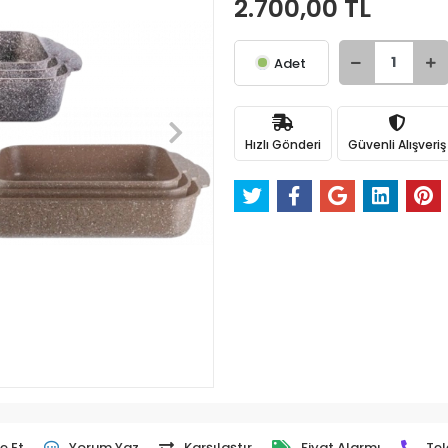
2.700,00 TL
Adet
Hızlı Gönderi
Güvenli Alışveriş
e Et
Yorum Yaz
Karşılaştır
Fiyat Alarmı
Tel