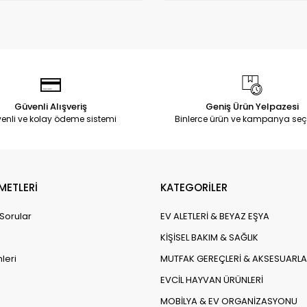
Güvenli Alışveriş
Geniş Ürün Yelpazesi
enli ve kolay ödeme sistemi
Binlerce ürün ve kampanya seç
METLERİ
KATEGORİLER
 Sorular
EV ALETLERİ & BEYAZ EŞYA
KİŞİSEL BAKIM & SAĞLIK
leri
MUTFAK GEREÇLERİ & AKSESUARLA
EVCİL HAYVAN ÜRÜNLERİ
MOBİLYA & EV ORGANİZASYONU