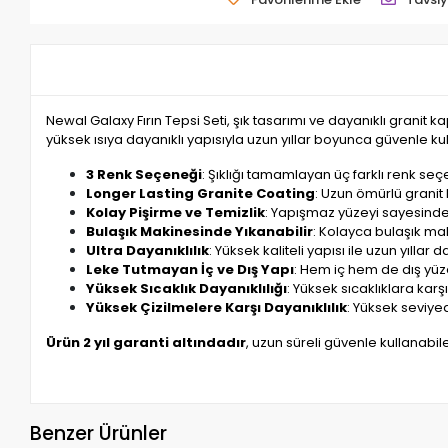
Newal Galaxy Fırın Tepsi Seti, şık tasarımı ve dayanıklı granit 
yüksek ısıya dayanıklı yapısıyla uzun yıllar boyunca güvenle kull
3 Renk Seçeneği
: Şıklığı tamamlayan üç farklı renk s
Longer Lasting Granite Coating
: Uzun ömürlü granit
Kolay Pişirme ve Temizlik
: Yapışmaz yüzeyi sayesinde 
Bulaşık Makinesinde Yıkanabilir
: Kolayca bulaşık mak
Ultra Dayanıklılık
: Yüksek kaliteli yapısı ile uzun yıllar 
Leke Tutmayan İç ve Dış Yapı
: Hem iç hem de dış yüze
Yüksek Sıcaklık Dayanıklılığı
: Yüksek sıcaklıklara karşı
Yüksek Çizilmelere Karşı Dayanıklılık
: Yüksek seviye
Ürün 2 yıl garanti altındadır
, uzun süreli güvenle kullanabile
Benzer Ürünler