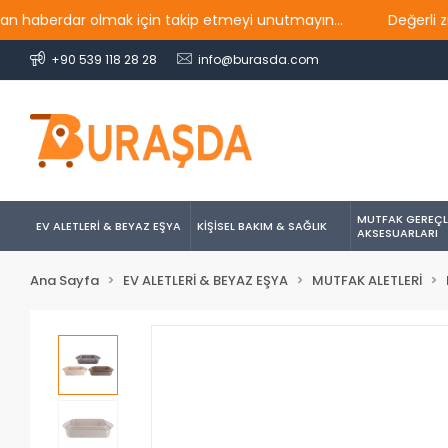
berdar olmak için takip etmeyi unutmayın...
Değerli ziyare
+90 539 118 28 28
info@burasda.com
MUTFAK GEREÇL
EV ALETLERİ & BEYAZ EŞYA
KİŞİSEL BAKIM & SAĞLIK
AKSESUARLARI
Ana Sayfa
EV ALETLERİ & BEYAZ EŞYA
MUTFAK ALETLERİ