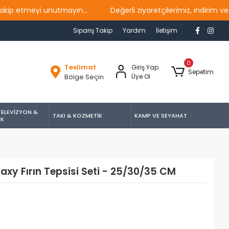
etmeyi unutmayın...
Değerli ziyaretçilerimiz, indirim ve ka
Sipariş Takip
Yardım
İletişim
0
Teslimat
Giriş Yap
Sepetim
Bölge Seçin
Üye Ol
TELEVİZYON &
TAKI & KOZMETİK
KAMP VE SEYAHAT
İK
axy Fırın Tepsisi Seti - 25/30/35 CM