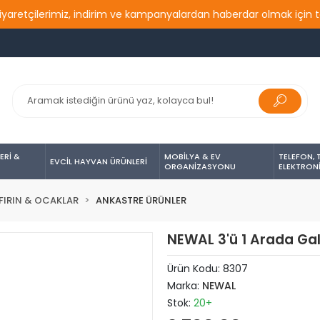
tçilerimiz, indirim ve kampanyalardan haberdar olmak için takip 
ERİ &
MOBİLYA & EV
TELEFON, 
EVCİL HAYVAN ÜRÜNLERİ
ORGANİZASYONU
ELEKTRON
FIRIN & OCAKLAR
ANKASTRE ÜRÜNLER
NEWAL 3'ü 1 Arada Gal
Ürün Kodu:
8307
Marka:
NEWAL
Stok:
20+