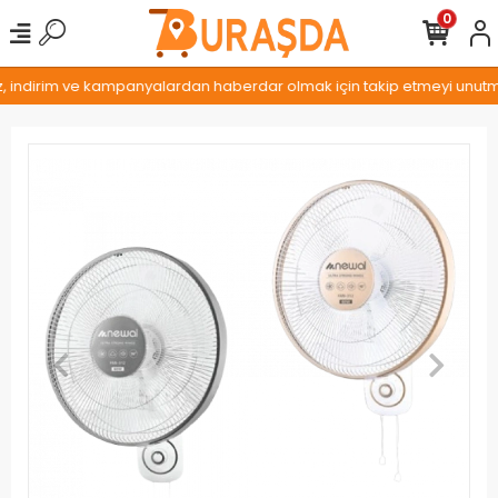
0
z, indirim ve kampanyalardan haberdar olmak için takip etmeyi unutmay