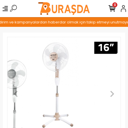
0
ndirim ve kampanyalardan haberdar olmak için takip etmeyi unutmayın.