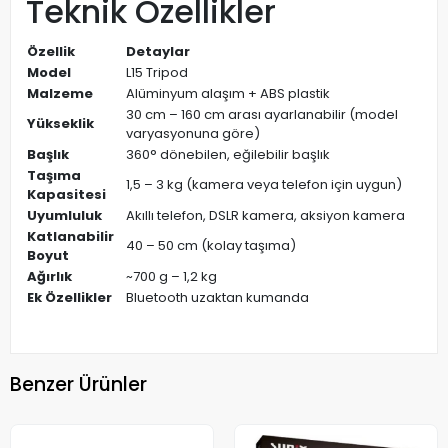
Teknik Özellikler
Özellik
Detaylar
Model
L15 Tripod
Malzeme
Alüminyum alaşım + ABS plastik
30 cm – 160 cm arası ayarlanabilir (model
Yükseklik
varyasyonuna göre)
Başlık
360° dönebilen, eğilebilir başlık
Taşıma
1,5 – 3 kg (kamera veya telefon için uygun)
Kapasitesi
Uyumluluk
Akıllı telefon, DSLR kamera, aksiyon kamera
Katlanabilir
40 – 50 cm (kolay taşıma)
Boyut
Ağırlık
~700 g – 1,2 kg
Ek Özellikler
Bluetooth uzaktan kumanda
Benzer Ürünler