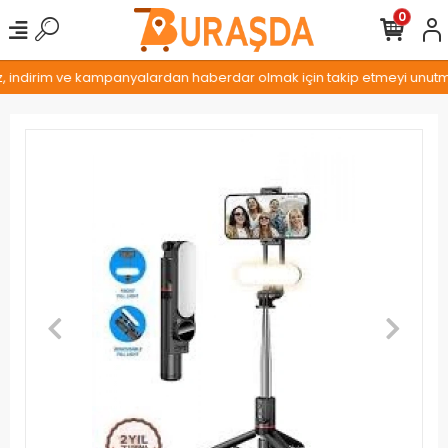
0
z, indirim ve kampanyalardan haberdar olmak için takip etmeyi unutmay