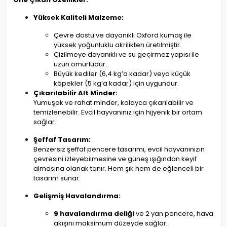
Yüksek Kaliteli Malzeme:
Çevre dostu ve dayanıklı Oxford kumaş ile
yüksek yoğunluklu akrilikten üretilmiştir.
Çizilmeye dayanıklı ve su geçirmez yapısı ile
uzun ömürlüdür.
Büyük kediler (6,4 kg’a kadar) veya küçük
köpekler (5 kg’a kadar) için uygundur.
Çıkarılabilir Alt Minder:
Yumuşak ve rahat minder, kolayca çıkarılabilir ve
temizlenebilir. Evcil hayvanınız için hijyenik bir ortam
sağlar.
Şeffaf Tasarım:
Benzersiz şeffaf pencere tasarımı, evcil hayvanınızın
çevresini izleyebilmesine ve güneş ışığından keyif
almasına olanak tanır. Hem şık hem de eğlenceli bir
tasarım sunar.
Gelişmiş Havalandırma:
9 havalandırma deliği
ve 2 yan pencere, hava
akışını maksimum düzeyde sağlar.