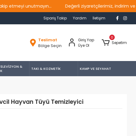
meyi unutmayın...
Değerli ziyaretçilerimiz, indirim ve kam
Sipariş Takip
Yardım
İletişim
0
Teslimat
Giriş Yap
Sepetim
Bölge Seçin
Üye Ol
TELEVİZYON &
TAKI & KOZMETİK
KAMP VE SEYAHAT
İK
vcil Hayvan Tüyü Temizleyici