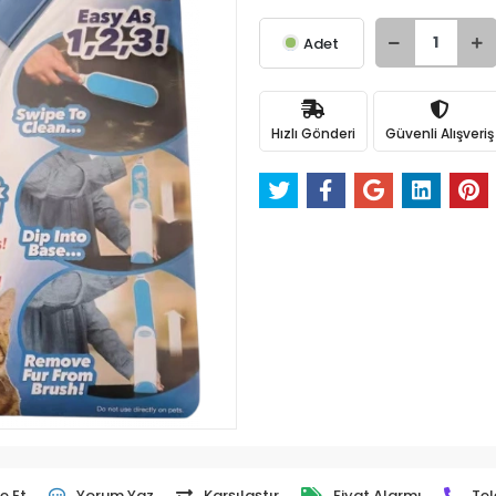
Adet
Hızlı Gönderi
Güvenli Alışveriş
e Et
Yorum Yaz
Karşılaştır
Fiyat Alarmı
Tel