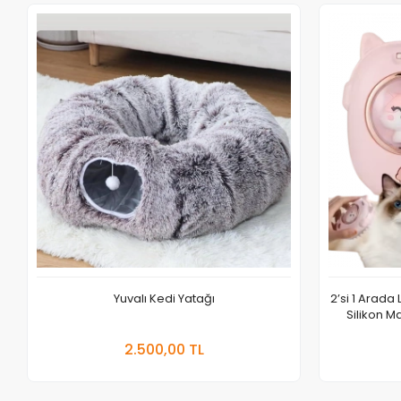
Yuvalı Kedi Yatağı
2’si 1 Arada
Silikon M
Sepete Ekle
2.500,00 TL
Adet