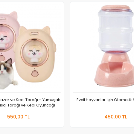
 Lazer ve Kedi Tarağı – Yumuşak
Evcil Hayvanlar İçin Otomati
asaj Tarağı ve Kedi Oyuncağı
Sepete Ekle
Sepete
550,00 TL
450,00 TL
Adet
Adet