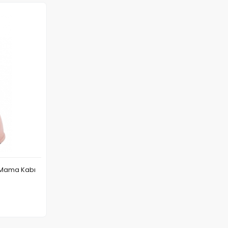
k Mama Kabı
 Ekle