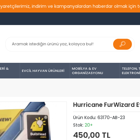
ilerimiz, indirim ve kampanyalardan haberdar olmak için takip et
ERİ &
MOBİLYA & EV
TELEFON, 
EVCİL HAYVAN ÜRÜNLERİ
ORGANİZASYONU
ELEKTRON
Hurricane FurWizard E
Ürün Kodu:
63170-AB-23
Stok:
20+
450,00 TL