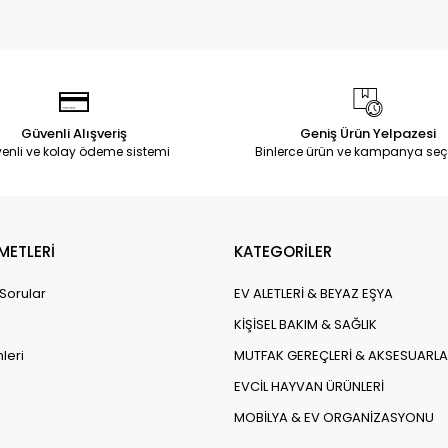
Güvenli Alışveriş
Geniş Ürün Yelpazesi
enli ve kolay ödeme sistemi
Binlerce ürün ve kampanya seç
METLERİ
KATEGORİLER
 Sorular
EV ALETLERİ & BEYAZ EŞYA
KİŞİSEL BAKIM & SAĞLIK
leri
MUTFAK GEREÇLERİ & AKSESUARLA
EVCİL HAYVAN ÜRÜNLERİ
MOBİLYA & EV ORGANİZASYONU