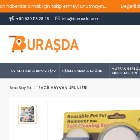
erdar olmak için takip etmeyi unutmayın...
Değerli ziyaretç
+90 539 118 28 28
info@burasda.com
MUTFAK GEREÇL
EV ALETLERİ & BEYAZ EŞYA
KİŞİSEL BAKIM & SAĞLIK
AKSESUARLARI
Ana Sayfa
EVCİL HAYVAN ÜRÜNLERİ