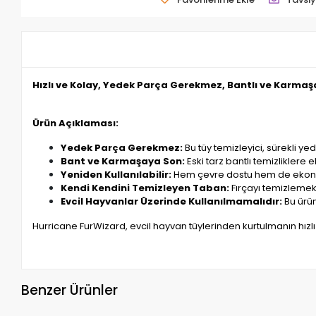
Hızlı ve Kolay, Yedek Parça Gerekmez, Bantlı ve Karmaşa
Ürün Açıklaması:
Yedek Parça Gerekmez:
Bu tüy temizleyici, sürekli y
Bant ve Karmaşaya Son:
Eski tarz bantlı temizliklere
Yeniden Kullanılabilir:
Hem çevre dostu hem de ekonomi
Kendi Kendini Temizleyen Taban:
Fırçayı temizlemek
Evcil Hayvanlar Üzerinde Kullanılmamalıdır:
Bu ürün
Hurricane FurWizard, evcil hayvan tüylerinden kurtulmanın hızlı
Benzer Ürünler