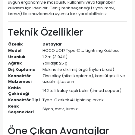
uygun ergonomiyle masaüstü kullanımı veya taşınabilir
kullanım için idealdir. Geniş renk seçeneği (siyah, mavi,
kırmızı) ile cihazlarınızla uyumlu tarz yaratabilirsiniz.
Teknik Özellikler
Özellik
Detaylar
Model
HOCO UO17 Type‑C → Lightning Kablosu
Uzunluk
1,2 m (3,94 ft)
Ağırlık
Yaklaşık 25 g
Dış Kaplama
Makine ile dikilmiş örgü (nylon braid)
Konnektör
Zinc alloy (nikel kaplama), kapsül şekilli ve
Malzemesi
uzatılmış tasarım
Kablo
142 telli kalay kaplı bakır (tinned copper)
Çekirdeği
Konnektör Tipi
Type-C erkek ⇄ Lightning erkek
Renk
Siyah, mavi, kırmızı
Seçenekleri
Öne Çıkan Avantajlar