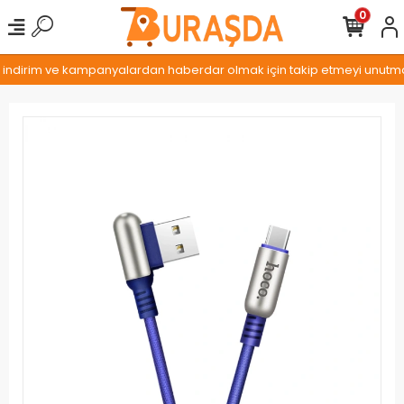
0
, indirim ve kampanyalardan haberdar olmak için takip etmeyi unutmayı