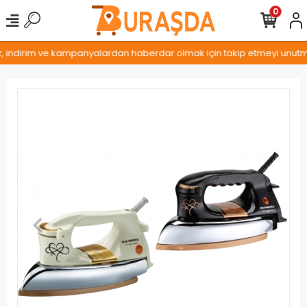
0
z, indirim ve kampanyalardan haberdar olmak için takip etmeyi unutmay