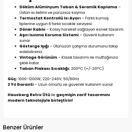
Döküm Alüminyum Taban & Seramik Kaplama
–
Üstün ısı iletimi ve pürüzsüz kayma.
Termostat Kontrollü Isı Ayarı
– Farklı kumaş
tiplerine uygun 6 farklı sıcaklık seviyesi.
Döner Kablo
– Kolay hareket sağlayan esnek tasarım.
Aşırı Isınma Koruma Sistemi
– Güvenli kullanım
sunar.
Gösterge Işığı
– Ütünüzün çalışma durumunu takip
edebilirsiniz.
Vintage Görünüm
– Klasik tasarımı ile mutfağınıza
şıklık katar.
Taban Plakası Sıcaklığı:
200°C (+/-20°C)
Güç:
1000-1200W, 220-240V, 50/60Hz
2 Yıl Garanti
– Uzun ömürlü ve güvenilir kullanım sunar.
Hausberg Retro Ütü
ile
geçmişin zarif tasarımını
modern teknolojiyle birleştirin!
Benzer Ürünler