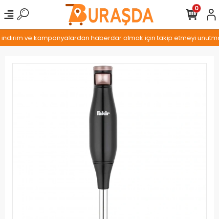
0
, indirim ve kampanyalardan haberdar olmak için takip etmeyi unutmayı