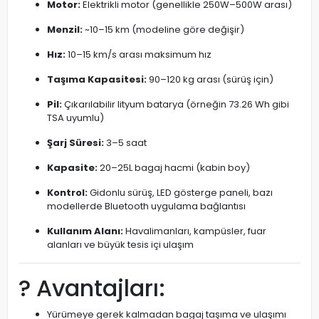
Motor:
Elektrikli motor (genellikle 250W–500W arası)
Menzil:
~10–15 km (modeline göre değişir)
Hız:
10–15 km/s arası maksimum hız
Taşıma Kapasitesi:
90–120 kg arası (sürüş için)
Pil:
Çıkarılabilir lityum batarya (örneğin 73.26 Wh gibi
TSA uyumlu)
Şarj Süresi:
3–5 saat
Kapasite:
20–25L bagaj hacmi (kabin boy)
Kontrol:
Gidonlu sürüş, LED gösterge paneli, bazı
modellerde Bluetooth uygulama bağlantısı
Kullanım Alanı:
Havalimanları, kampüsler, fuar
alanları ve büyük tesis içi ulaşım
? Avantajları:
Yürümeye gerek kalmadan bagaj taşıma ve ulaşımı