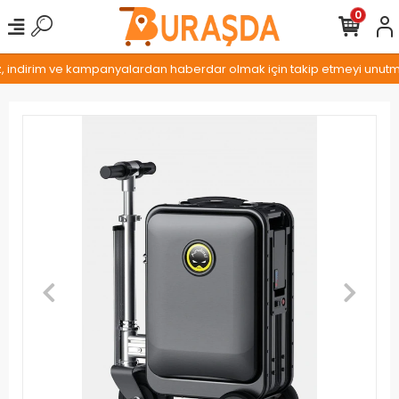
0
z, indirim ve kampanyalardan haberdar olmak için takip etmeyi unutmay