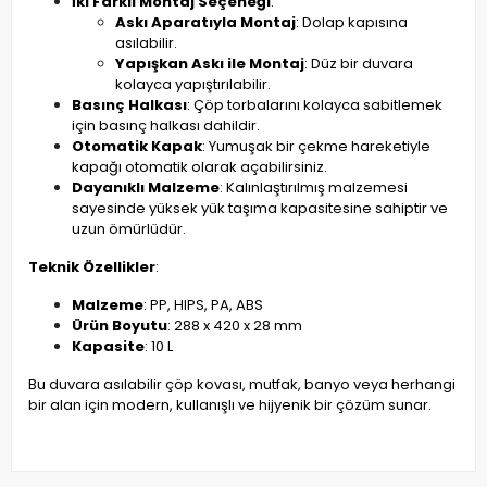
İki Farklı Montaj Seçeneği
:
Askı Aparatıyla Montaj
: Dolap kapısına
asılabilir.
Yapışkan Askı ile Montaj
: Düz bir duvara
kolayca yapıştırılabilir.
Basınç Halkası
: Çöp torbalarını kolayca sabitlemek
için basınç halkası dahildir.
Otomatik Kapak
: Yumuşak bir çekme hareketiyle
kapağı otomatik olarak açabilirsiniz.
Dayanıklı Malzeme
: Kalınlaştırılmış malzemesi
sayesinde yüksek yük taşıma kapasitesine sahiptir ve
uzun ömürlüdür.
Teknik Özellikler
:
Malzeme
: PP, HIPS, PA, ABS
Ürün Boyutu
: 288 x 420 x 28 mm
Kapasite
: 10 L
Bu duvara asılabilir çöp kovası, mutfak, banyo veya herhangi
bir alan için modern, kullanışlı ve hijyenik bir çözüm sunar.