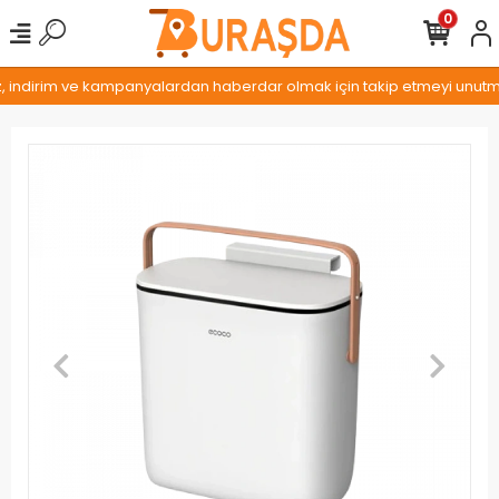
0
z, indirim ve kampanyalardan haberdar olmak için takip etmeyi unutmay