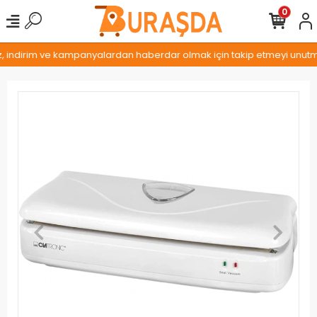
0
z, indirim ve kampanyalardan haberdar olmak için takip etmeyi unutmay