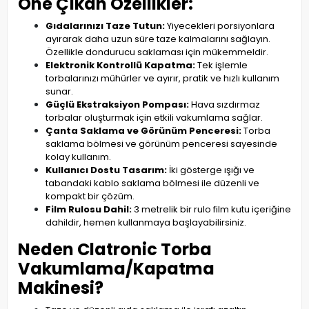
Öne Çıkan Özellikler:
Gıdalarınızı Taze Tutun:
Yiyecekleri porsiyonlara
ayırarak daha uzun süre taze kalmalarını sağlayın.
Özellikle dondurucu saklaması için mükemmeldir.
Elektronik Kontrollü Kapatma:
Tek işlemle
torbalarınızı mühürler ve ayırır, pratik ve hızlı kullanım
sunar.
Güçlü Ekstraksiyon Pompası:
Hava sızdırmaz
torbalar oluşturmak için etkili vakumlama sağlar.
Çanta Saklama ve Görünüm Penceresi:
Torba
saklama bölmesi ve görünüm penceresi sayesinde
kolay kullanım.
Kullanıcı Dostu Tasarım:
İki gösterge ışığı ve
tabandaki kablo saklama bölmesi ile düzenli ve
kompakt bir çözüm.
Film Rulosu Dahil:
3 metrelik bir rulo film kutu içeriğine
dahildir, hemen kullanmaya başlayabilirsiniz.
Neden Clatronic Torba
Vakumlama/Kapatma
Makinesi?