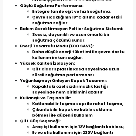
Güçlü Soğutma Performansı:
Entegre fan ile eşit ve hızlı soğutma
,
Çevre sıcaklığının 18°C altına kadar etkili
soğutma sağlar
.
Bakım Gerektirmeyen Peltier Soğutma Sistemi:
Sessiz, dayanıklı ve uzun ömürlü bir
soğutma çözümü sunar
.
Enerji Tasarrufu Modu (ECO SAVE):
Daha düşük enerji tüketimi ile çevre dostu
kullanım imkanı sağlar
.
Yüksek Kaliteli İzolasyon:
Çift cidarlı plastik kasa sayesinde uzun
süreli soğutma performansı
.
Yoğunlaşmayı Önleyen Kapak Tasarımı:
Kapaktaki özel sızdırmazlık lastiği
sayesinde nem birikimini azaltır
.
Kullanışlı ve Taşınabilir:
Katlanabilir taşıma sapı ile rahat taşıma
,
Çıkarılabilir kapak ve kablo saklama
bölmesi ile düzenli kullanım
.
Çift Güç Seçeneği:
Araç içi kullanım için 12V bağlantı kablosu
,
Ev ve ofis kullanımı için 230V bağlantı