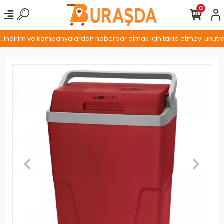
0
z, indirim ve kampanyalardan haberdar olmak için takip etmeyi unutmay