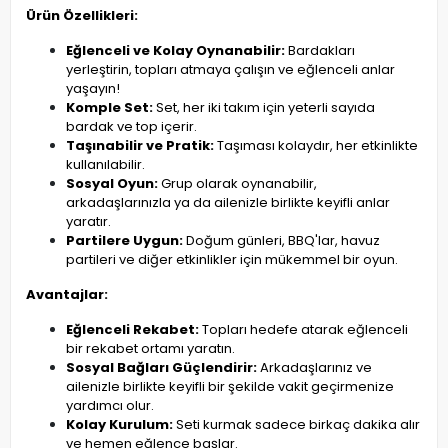
Ürün Özellikleri:
Eğlenceli ve Kolay Oynanabilir:
Bardakları
yerleştirin, topları atmaya çalışın ve eğlenceli anlar
yaşayın!
Komple Set:
Set, her iki takım için yeterli sayıda
bardak ve top içerir.
Taşınabilir ve Pratik:
Taşıması kolaydır, her etkinlikte
kullanılabilir.
Sosyal Oyun:
Grup olarak oynanabilir,
arkadaşlarınızla ya da ailenizle birlikte keyifli anlar
yaratır.
Partilere Uygun:
Doğum günleri, BBQ'lar, havuz
partileri ve diğer etkinlikler için mükemmel bir oyun.
Avantajlar:
Eğlenceli Rekabet:
Topları hedefe atarak eğlenceli
bir rekabet ortamı yaratın.
Sosyal Bağları Güçlendirir:
Arkadaşlarınız ve
ailenizle birlikte keyifli bir şekilde vakit geçirmenize
yardımcı olur.
Kolay Kurulum:
Seti kurmak sadece birkaç dakika alır
ve hemen eğlence başlar.