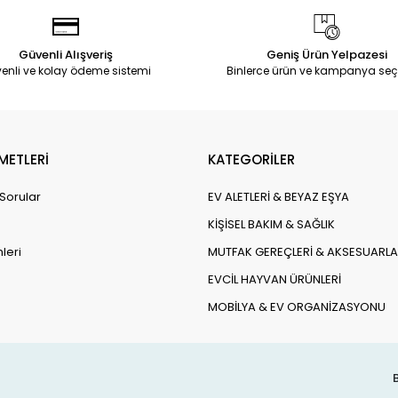
Güvenli Alışveriş
Geniş Ürün Yelpazesi
enli ve kolay ödeme sistemi
Binlerce ürün ve kampanya seç
METLERİ
KATEGORİLER
 Sorular
EV ALETLERİ & BEYAZ EŞYA
KİŞİSEL BAKIM & SAĞLIK
leri
MUTFAK GEREÇLERİ & AKSESUARLA
EVCİL HAYVAN ÜRÜNLERİ
MOBİLYA & EV ORGANİZASYONU
B