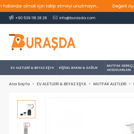
ar olmak için takip etmeyi unutmayın...
Değerli ziyaretçil
+90 539 118 28 28
info@burasda.com
MUTFAK GEREÇL
EV ALETLERİ & BEYAZ EŞYA
KİŞİSEL BAKIM & SAĞLIK
AKSESUARLARI
Ana Sayfa
EV ALETLERİ & BEYAZ EŞYA
MUTFAK ALETLERİ