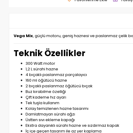
Vega Mix
, güçlü motoru, geniş haznesi ve paslanmaz çelik bıça
Teknik Özellikler
300 Watt motor
1,2 L sürahi hazne
4 bıçaklı paslanmaz parçalayıcı
160 ml öğütücü hazne
2 bıçaklı paslanmaz öğütücü bıçak
Buz kırabilme özelliği
Çift kademe hız ayarı
Tek tuşla kullanım
Kolay temizlenen hazne tasarımı
Damlatmayan sürahi ağzı
Üstten sıvı ekleme kapağı
Ekstra dayanıklı sürahi hazne ve sızdırmaz kapak
İç içe geçen tasarım ile az yer kaplama