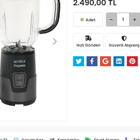
2.490,00 TL
Adet
Hızlı Gönderi
Güvenli Alışveriş
e Et
Yorum Yaz
Karşılaştır
Fiyat Alarmı
Tel