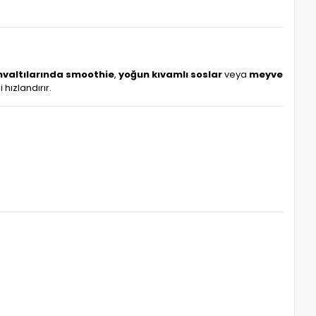
valtılarında smoothie
,
yoğun kıvamlı soslar
veya
meyve
hızlandırır.