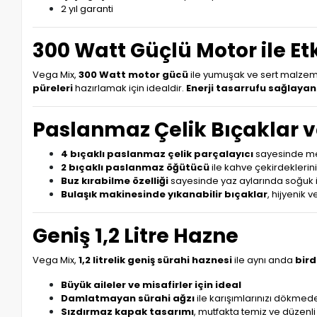
2 yıl garanti
300 Watt Güçlü Motor ile Etk
Vega Mix,
300 Watt motor gücü
ile yumuşak ve sert malzeme
püreleri
hazırlamak için idealdir.
Enerji tasarrufu sağlaya
Paslanmaz Çelik Bıçaklar v
4 bıçaklı paslanmaz çelik parçalayıcı
sayesinde mey
2 bıçaklı paslanmaz öğütücü
ile kahve çekirdeklerini
Buz kırabilme özelliği
sayesinde yaz aylarında soğuk i
Bulaşık makinesinde yıkanabilir bıçaklar
, hijyenik 
Geniş 1,2 Litre Hazne
Vega Mix,
1,2 litrelik geniş sürahi haznesi
ile aynı anda
bird
Büyük aileler ve misafirler için ideal
Damlatmayan sürahi ağzı
ile karışımlarınızı dökmed
Sızdırmaz kapak tasarımı
, mutfakta temiz ve düzenli