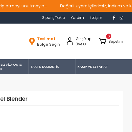
yi unutmayın...
Değerli ziyaretçilerimiz, indirim ve kampan
Sipariş Takip
Yardım
İletişim
0
Teslimat
Giriş Yap
Sepetim
Bölge Seçin
Üye Ol
TELEVİZYON &
TAKI & KOZMETİK
KAMP VE SEYAHAT
İK
el Blender