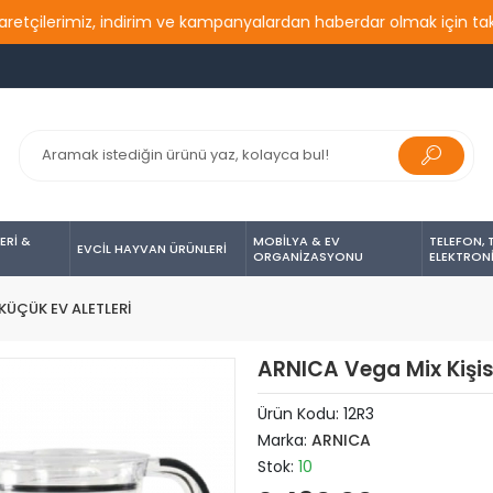
erimiz, indirim ve kampanyalardan haberdar olmak için takip etme
ERİ &
MOBİLYA & EV
TELEFON, 
EVCİL HAYVAN ÜRÜNLERİ
ORGANİZASYONU
ELEKTRON
KÜÇÜK EV ALETLERİ
ARNICA Vega Mix Kişis
Ürün Kodu:
12R3
Marka:
ARNICA
Stok:
10