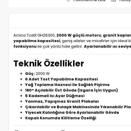
Arnica Tostit GH26300,
2000 W güçlü motoru
,
granit kaplam
yapabilme kapasitesi
, geniş aileler ve misafirler için ideal
fonksiyonu
ile çok yönlü hale getirir.
Ayarlanabilir ısı seviy
Teknik Özellikler
Güç:
2000 W
6 Adet Tost Yapabilme Kapasitesi
Yağ Toplama Haznesi ile Sağlıklı Pişirme
180° Açılabilir Üst Gövde (Izgara İçin Uygun)
5 Kademeli Isı Ayar Düğmesi
Yanmaz, Yapışmaz Granit Plakalar
Çıkarılabilir ve Bulaşık Makinesinde Yıkanabilir Pl
Yiyecek Kalınlığına Göre Ayarlanabilir Gövde
Kapalı Konumda Kilitleme Özelliği