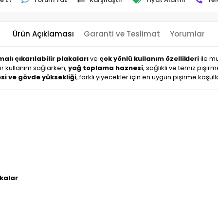
Ürün Açıklaması
Garanti ve Teslimat
Yorumlar
alı çıkarılabilir plakaları
ve
çok yönlü kullanım özellikleri
ile m
 bir kullanım sağlarken,
yağ toplama haznesi
, sağlıklı ve temiz pişi
esi ve gövde yüksekliği
, farklı yiyecekler için en uygun pişirme koş
akalar