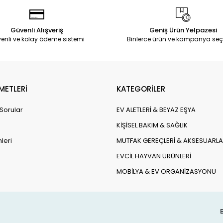
Güvenli Alışveriş
Geniş Ürün Yelpazesi
enli ve kolay ödeme sistemi
Binlerce ürün ve kampanya seç
METLERİ
KATEGORİLER
 Sorular
EV ALETLERİ & BEYAZ EŞYA
KİŞİSEL BAKIM & SAĞLIK
leri
MUTFAK GEREÇLERİ & AKSESUARLA
EVCİL HAYVAN ÜRÜNLERİ
MOBİLYA & EV ORGANİZASYONU
B