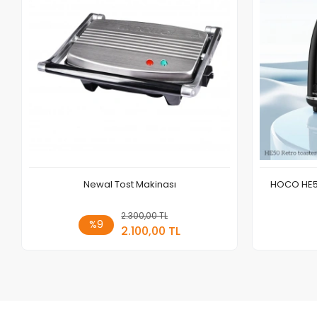
Newal Tost Makinası
HOCO HE50
2.300,00 TL
Sepete Ekle
%9
2.100,00 TL
Adet