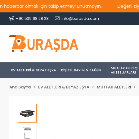
dar olmak için takip etmeyi unutmayın...
Değerli ziyaretçil
+90 539 118 28 28
info@burasda.com
MUTFAK GEREÇL
EV ALETLERİ & BEYAZ EŞYA
KİŞİSEL BAKIM & SAĞLIK
AKSESUARLARI
Ana Sayfa
EV ALETLERİ & BEYAZ EŞYA
MUTFAK ALETLERİ