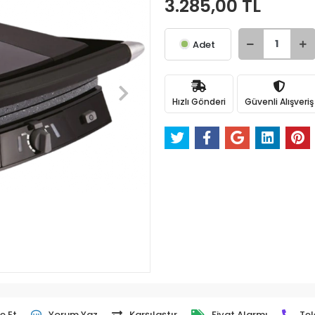
3.285,00 TL
Adet
Hızlı Gönderi
Güvenli Alışveriş
e Et
Yorum Yaz
Karşılaştır
Fiyat Alarmı
Tel