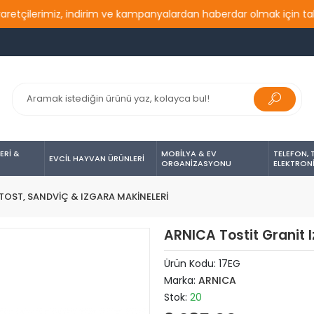
erimiz, indirim ve kampanyalardan haberdar olmak için takip etme
ERİ &
MOBİLYA & EV
TELEFON, 
EVCİL HAYVAN ÜRÜNLERİ
ORGANİZASYONU
ELEKTRON
TOST, SANDVİÇ & IZGARA MAKİNELERİ
ARNICA Tostit Granit I
Ürün Kodu:
17EG
Marka:
ARNICA
Stok:
20