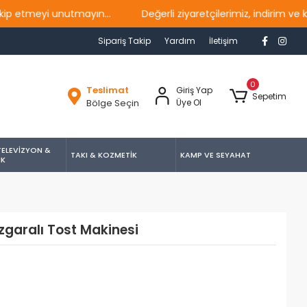
yi unutmayın...
Değerli ziyaretçilerimiz, indirim ve kampan
Sipariş Takip
Yardım
İletişim
0
Teslimat
Giriş Yap
Sepetim
Bölge Seçin
Üye Ol
TELEVİZYON &
TAKI & KOZMETİK
KAMP VE SEYAHAT
İK
zgaralı Tost Makinesi