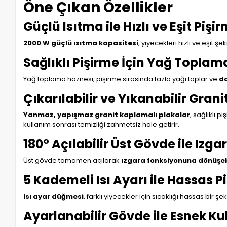
Öne Çıkan Özellikler
Güçlü Isıtma ile Hızlı ve Eşit Pişi
2000 W güçlü ısıtma kapasitesi
, yiyecekleri hızlı ve eşit şe
Sağlıklı Pişirme İçin Yağ Toplam
Yağ toplama haznesi, pişirme sırasında fazla yağı toplar ve
da
Çıkarılabilir ve Yıkanabilir Grani
Yanmaz, yapışmaz granit kaplamalı plakalar
, sağlıklı 
kullanım sonrası temizliği zahmetsiz hale getirir.
180° Açılabilir Üst Gövde ile Izg
Üst gövde tamamen açılarak
ızgara fonksiyonuna dönüşeb
5 Kademeli Isı Ayarı ile Hassas P
Isı ayar düğmesi
, farklı yiyecekler için sıcaklığı hassas bir 
Ayarlanabilir Gövde ile Esnek K