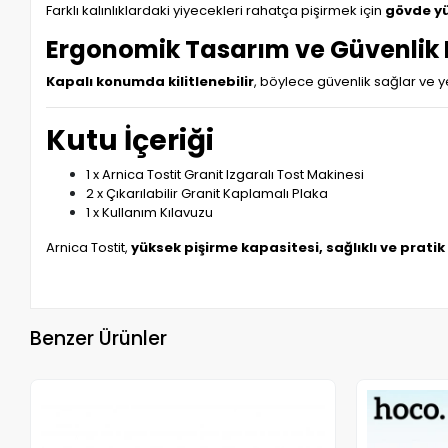
Farklı kalınlıklardaki yiyecekleri rahatça pişirmek için
gövde yü
Ergonomik Tasarım ve Güvenlik K
Kapalı konumda kilitlenebilir
, böylece güvenlik sağlar ve ye
Kutu İçeriği
1 x Arnica Tostit Granit Izgaralı Tost Makinesi
2 x Çıkarılabilir Granit Kaplamalı Plaka
1 x Kullanım Kılavuzu
Arnica Tostit,
yüksek pişirme kapasitesi, sağlıklı ve pratik 
Benzer Ürünler