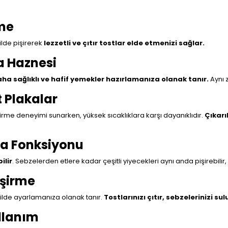
rme
kilde pişirerek
lezzetli ve çıtır tostlar elde etmenizi sağlar.
a Haznesi
ha sağlıklı ve hafif yemekler hazırlamanıza olanak tanır.
Aynı z
t Plakalar
pişirme deneyimi sunarken, yüksek sıcaklıklara karşı dayanıklıdır.
Çıkarı
ara Fonksiyonu
ilir
. Sebzelerden etlere kadar çeşitli yiyecekleri aynı anda pişirebilir,
işirme
şekilde ayarlamanıza olanak tanır.
Tostlarınızı çıtır, sebzelerinizi sul
ullanım