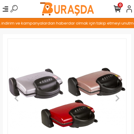
0
, indirim ve kampanyalardan haberdar olmak için takip etmeyi unutmayı