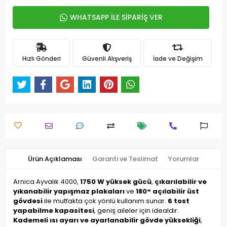
WHATSAPP İLE SİPARİŞ VER
Hızlı Gönderi
Güvenli Alışveriş
İade ve Değişim
Ürün Açıklaması
Garanti ve Teslimat
Yorumlar
Arnica Ayvalık 4000,
1750 W yüksek gücü
,
çıkarılabilir ve
yıkanabilir yapışmaz plakaları
ve
180° açılabilir üst
gövdesi
ile mutfakta çok yönlü kullanım sunar.
6 tost
yapabilme kapasitesi
, geniş aileler için idealdir.
Kademeli ısı ayarı ve ayarlanabilir gövde yüksekliği
,