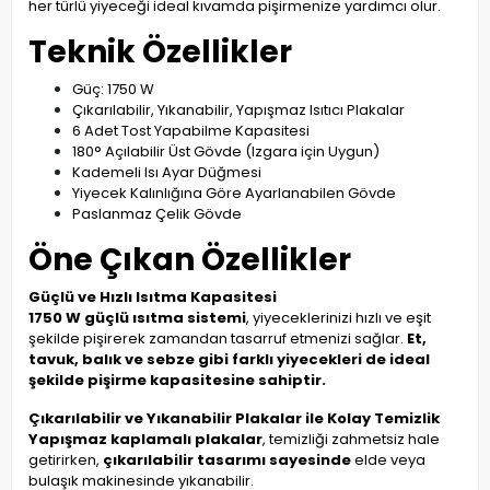
her türlü yiyeceği ideal kıvamda pişirmenize yardımcı olur.
Teknik Özellikler
Güç: 1750 W
Çıkarılabilir, Yıkanabilir, Yapışmaz Isıtıcı Plakalar
6 Adet Tost Yapabilme Kapasitesi
180° Açılabilir Üst Gövde (Izgara için Uygun)
Kademeli Isı Ayar Düğmesi
Yiyecek Kalınlığına Göre Ayarlanabilen Gövde
Paslanmaz Çelik Gövde
Öne Çıkan Özellikler
Güçlü ve Hızlı Isıtma Kapasitesi
1750 W güçlü ısıtma sistemi
, yiyeceklerinizi hızlı ve eşit
şekilde pişirerek zamandan tasarruf etmenizi sağlar.
Et,
tavuk, balık ve sebze gibi farklı yiyecekleri de ideal
şekilde pişirme kapasitesine sahiptir.
Çıkarılabilir ve Yıkanabilir Plakalar ile Kolay Temizlik
Yapışmaz kaplamalı plakalar
, temizliği zahmetsiz hale
getirirken,
çıkarılabilir tasarımı sayesinde
elde veya
bulaşık makinesinde yıkanabilir.