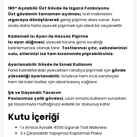
180° Açılabilir Üst Gövde ile Izgara Fonksiyonu
Üst gövdenin tamamen açılması
, tost makinesini
ızgaraya dönüştürerek
geniş pişirme alanı sunar. Aynı
anda daha fazla yiyecek pişirmek için ideal bir seçenektir.
Kademeli Isı Ayarı ile Hassas Pişirme
Isı ayar düğmesi
, yiyecek türüne göre sıcaklığı
belirlemenize olanak tanır.
Tostlarınızı çıtır, sebzelerinizi
sulu, etlerinizi ise tam kıvamında pişirebilirsiniz.
Ayarlanabilir Gövde ile Esnek Kullanım
Farklı kalınlıklardaki yiyecekleri rahatça pişirmek için
gövde
yüksekliği ayarlanabilir
, böylece hem ince sandviçler
hem de kalın tostlar için ideal basınç sağlanır.
Şık ve Dayanıklı Tasarım
Paslanmaz çelik gövdesi
, uzun ömürlü kullanım sunarken
şık tasarımıyla mutfağınıza estetik bir dokunuş katar.
Kutu İçeriği
1 x Arnica Ayvalık 4000 Izgaralı Tost Makinesi
2 x Çıkarılabilir Yapışmaz Kaplamalı Plaka