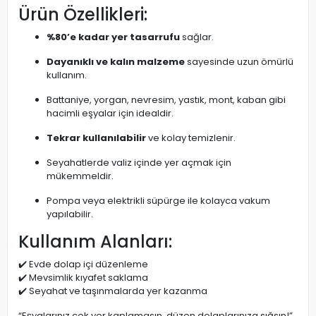
Ürün Özellikleri:
%80’e kadar yer tasarrufu
sağlar.
Dayanıklı ve kalın malzeme
sayesinde uzun ömürlü
kullanım.
Battaniye, yorgan, nevresim, yastık, mont, kaban gibi
hacimli eşyalar için idealdir.
Tekrar kullanılabilir
ve kolay temizlenir.
Seyahatlerde valiz içinde yer açmak için
mükemmeldir.
Pompa veya elektrikli süpürge ile kolayca vakum
yapılabilir.
Kullanım Alanları:
✔️ Evde dolap içi düzenleme
✔️ Mevsimlik kıyafet saklama
✔️ Seyahat ve taşınmalarda yer kazanma
“Eşyalarınız çok yer kaplamasın, düzen dolaplarınıza sığsın!”